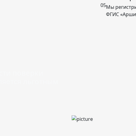
05
Мы регистри
ФГИС «Арши
ости поверки
ляется льготным