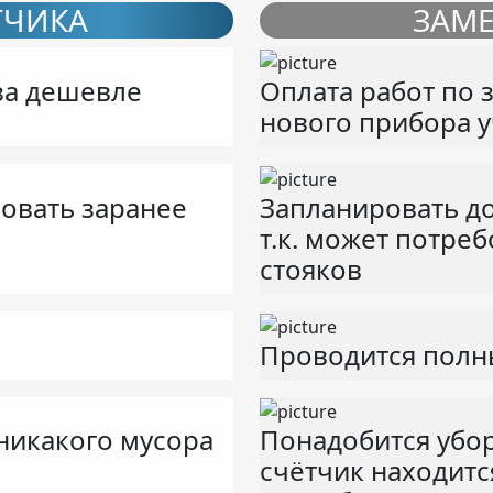
ТЧИКА
ЗАМЕ
аза дешевле
Оплата работ по 
нового прибора у
овать заранее
Запланировать д
т.к. может потре
стояков
Проводится полн
 никакого мусора
Понадобится убор
счётчик находитс