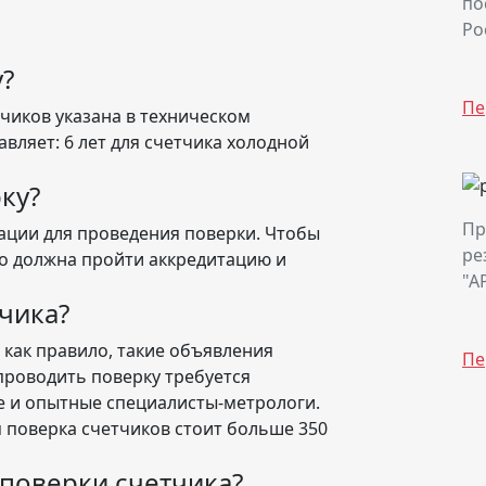
по
Ро
у?
Пе
чиков указана в техническом
авляет: 6 лет для счетчика холодной
ку?
Пр
ации для проведения поверки. Чтобы
ре
о должна пройти аккредитацию и
"А
чика?
- как правило, такие объявления
Пе
проводить поверку требуется
е и опытные специалисты-метрологи.
 поверка счетчиков стоит больше 350
поверки счетчика?