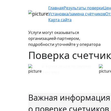
Главная
Результаты поверки
Цен
Установка/замена счётчиков
От
Карта сайта
Услуги могут оказываться
организацией-партнером,
подробности уточняйте у оператора
Поверка счетчик
В 3 раза дешевле замены
счетчика
Важная информация
о поверке счетчиков