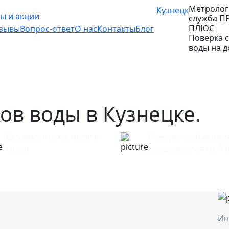
Метролог
Кузнецк
ы и акции
служба П
ПЛЮС
зывы
Вопрос-ответ
О нас
Контакты
Блог
Поверка 
воды на 
ов воды в Кузнецке.
Без демонтажа, пыли и
Поверочный интер
грязи
продлевается на 4-6
Ин