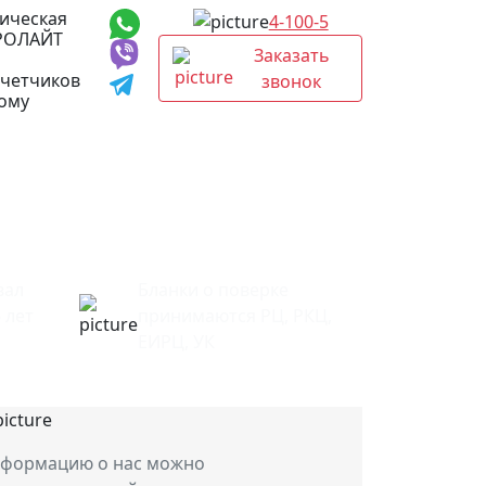
ическая
4-100-5
РОЛАЙТ
Заказать
счетчиков
звонок
дому
вал
Бланки о поверке
 лет
принимаются РЦ, РКЦ,
ЕИРЦ, УК
формацию о нас можно