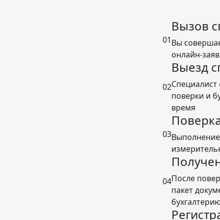
Вызов с
01
Вы совершае
онлайн-заяв
Выезд с
Специалист 
02
поверки и б
время
Поверка
03
Выполнение
измеритель
Получен
После повер
04
пакет докум
бухгалтери
Регистр