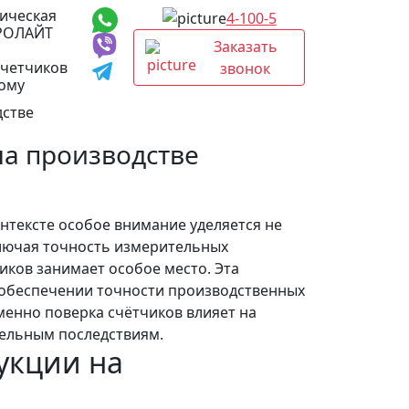
ическая
4-100-5
РОЛАЙТ
Заказать
счетчиков
звонок
дому
дстве
на производстве
нтексте особое внимание уделяется не
ключая точность измерительных
иков занимает особое место. Эта
в обеспечении точности производственных
менно поверка счётчиков влияет на
тельным последствиям.
укции на