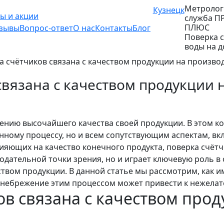
Метролог
Кузнецк
ы и акции
служба П
ПЛЮС
зывы
Вопрос-ответ
О нас
Контакты
Блог
Поверка 
воды на 
а счётчиков связана с качеством продукции на произво
связана с качеством продукции 
ению высочайшего качества своей продукции. В этом ко
нному процессу, но и всем сопутствующим аспектам, в
ияющих на качество конечного продукта, поверка счётч
нодательной точки зрения, но и играет ключевую роль 
ством продукции. В данной статье мы рассмотрим, как и
ренебрежение этим процессом может привести к нежела
ов связана с качеством прод