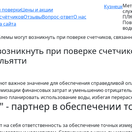
Мет
Кузнецк
ы поверки
Цены и акции
слу
ПЛ
 счётчиков
Отзывы
Вопрос-ответ
О нас
Пов
а сайта
вод
лемы могут возникнуть при поверке счетчиков, связан
озникнуть при поверке счетчик
льятти
ют важное значение для обеспечения справедливой оп
мизации финансовых затрат и уменьшению отрицатель
но планировать использование воды, избегая перерасх
 - партнер в обеспечении 
 на себя ответственность за обеспечение точных изме